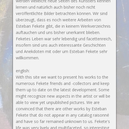
werden vielleicht neue Seiten des Künstlers kennen
lernen und natürlich auch bisher noch nicht
veröffentlichte Bilder betrachten können. Wir sind
überzeugt, dass es noch weitere Arbeiten von
Esteban Fekete gibt, die in keinem Werkverzeichnis
auftauchen und uns bisher unerkannt blieben.
Feketes Leben war sehr lebendig und facettenreich,
insofern sind uns auch interessante Geschichten
und Anekdoten mit oder um Esteban Fekete sehr
willkommen.
english:
With this site we want to present his works to the
numerous Fekete friends and -collectors and keep
them up to date on the latest development. Some
might recognize new aspects in the artist or will be
able to view yet unpublished pictures. We are
convinced that there are other works by Esteban
Fekete that do not appear in any catalog raisonné
and have so far remained unknown to us. Fekete's
life was very lively and multifaceted, so interesting