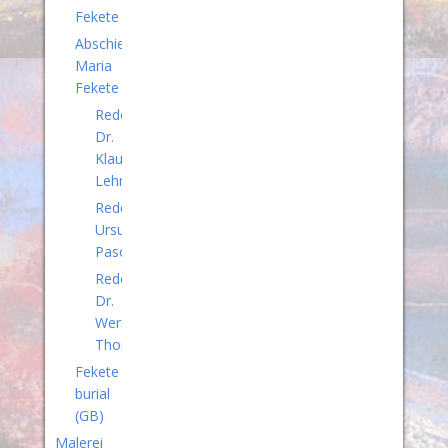
Fekete
Abschied
Maria
Fekete
Rede
Dr.
Klaus
Lehmann
Rede
Ursula
Paschke
Rede
Dr.
Werner
Thomas
Fekete
burial
(GB)
Malerei