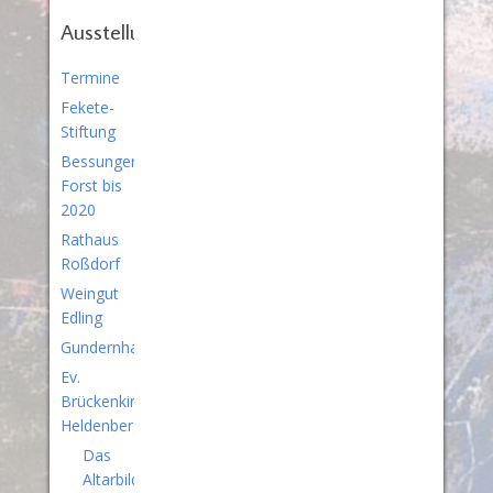
Ausstellungen
Termine
Fekete-
Stiftung
Bessunger
Forst bis
2020
Rathaus
Roßdorf
Weingut
Edling
Gundernhausen
Ev.
Brückenkirche
Heldenbergen
Das
Altarbild