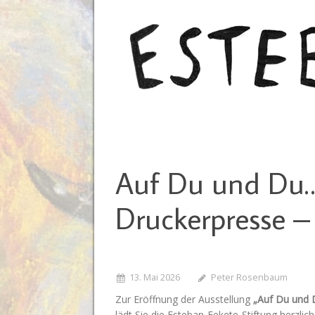
Auf Du und Du…
Druckerpresse –
13. Mai 2026
Peter Rosenbaum
Zur Eröffnung der Ausstellung
„Auf Du und 
lädt Sie die Esteban-Fekete-Stiftung herzlich