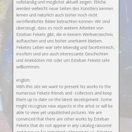
vollständig und möglichst aktuell zeigen. Etliche
werden vielleicht neue Seiten des Künstlers kennen
lernen und natürlich auch bisher noch nicht
veröffentlichte Bilder betrachten können. Wir sind
überzeugt, dass es noch weitere Arbeiten von
Esteban Fekete gibt, die in keinem Werkverzeichnis
auftauchen und uns bisher unerkannt blieben.
Feketes Leben war sehr lebendig und facettenreich,
insofern sind uns auch interessante Geschichten
und Anekdoten mit oder um Esteban Fekete sehr
willkommen.
english:
With this site we want to present his works to the
numerous Fekete friends and -collectors and keep
them up to date on the latest development. Some
might recognize new aspects in the artist or will be
able to view yet unpublished pictures. We are
convinced that there are other works by Esteban
Fekete that do not appear in any catalog raisonné
and have so far remained unknown to us. Fekete's