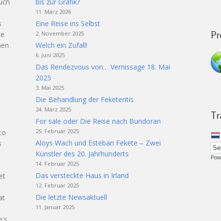
auch
bis zur Grafik?
11. März 2026
s
Eine Reise ins Selbst
Pr
te
2. November 2025
hen
Welch ein Zufall!
6. Juni 2025
Das Rendezvous von… Vernissage 18. Mai
2025
3. Mai 2025
Die Behandlung der Feketeritis
24. März 2025
Tr
For sale oder Die Reise nach Bundoran
25. Februar 2025
to
Aloys Wach und Esteban Fekete – Zwei
s
Künstler des 20. Jahrhunderts
Pow
14. Februar 2025
Das versteckte Haus in Irland
et
12. Februar 2025
t
Die letzte Newsaktuell
at
11. Januar 2025
e's