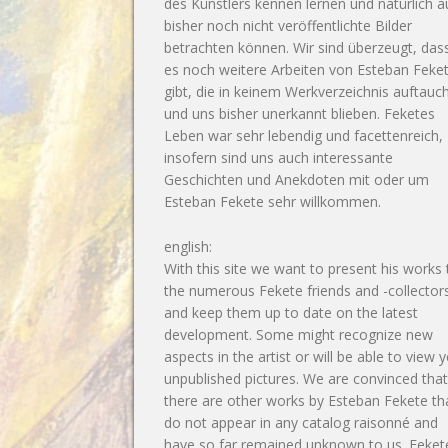
des Künstlers kennen lernen und natürlich 
bisher noch nicht veröffentlichte Bilder
betrachten können. Wir sind überzeugt, das
es noch weitere Arbeiten von Esteban Feke
gibt, die in keinem Werkverzeichnis auftauc
und uns bisher unerkannt blieben. Feketes
Leben war sehr lebendig und facettenreich,
insofern sind uns auch interessante
Geschichten und Anekdoten mit oder um
Esteban Fekete sehr willkommen.
english:
With this site we want to present his works 
the numerous Fekete friends and -collector
and keep them up to date on the latest
development. Some might recognize new
aspects in the artist or will be able to view y
unpublished pictures. We are convinced tha
there are other works by Esteban Fekete th
do not appear in any catalog raisonné and
have so far remained unknown to us. Feket