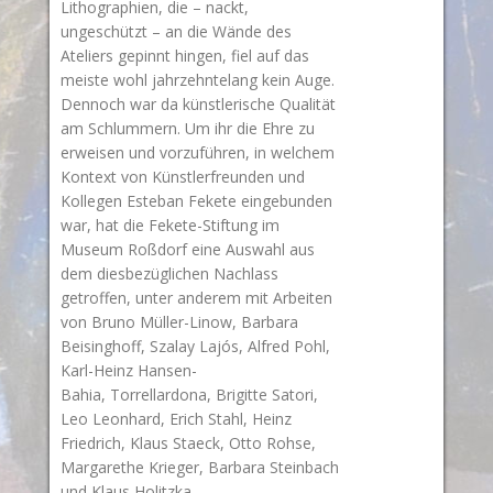
Lithographien, die – nackt,
ungeschützt – an die Wände des
Ateliers gepinnt hingen, fiel auf das
meiste wohl jahrzehntelang kein Auge.
Dennoch war da künstlerische Qualität
am Schlummern. Um ihr die Ehre zu
erweisen und vorzuführen, in welchem
Kontext von Künstlerfreunden und
Kollegen Esteban Fekete eingebunden
war, hat die Fekete-Stiftung im
Museum Roßdorf eine Auswahl aus
dem diesbezüglichen Nachlass
getroffen, unter anderem mit Arbeiten
von Bruno Müller-Linow, Barbara
Beisinghoff, Szalay Lajós, Alfred Pohl,
Karl-Heinz Hansen-
Bahia, Torrellardona, Brigitte Satori,
Leo Leonhard, Erich Stahl, Heinz
Friedrich, Klaus Staeck, Otto Rohse,
Margarethe Krieger, Barbara Steinbach
und Klaus Holitzka.