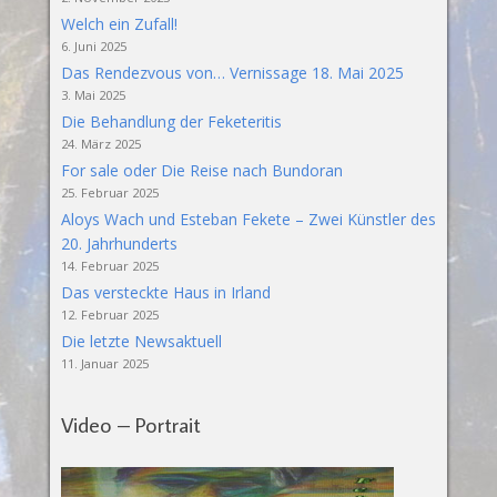
Welch ein Zufall!
6. Juni 2025
Das Rendezvous von… Vernissage 18. Mai 2025
3. Mai 2025
Die Behandlung der Feketeritis
24. März 2025
For sale oder Die Reise nach Bundoran
25. Februar 2025
Aloys Wach und Esteban Fekete – Zwei Künstler des
20. Jahrhunderts
14. Februar 2025
Das versteckte Haus in Irland
12. Februar 2025
Die letzte Newsaktuell
11. Januar 2025
Video – Portrait