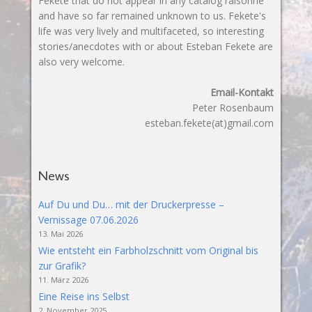
Fekete that do not appear in any catalog raisonné
and have so far remained unknown to us. Fekete's
life was very lively and multifaceted, so interesting
stories/anecdotes with or about Esteban Fekete are
also very welcome.
Email-Kontakt
Peter Rosenbaum
esteban.fekete(at)gmail.com
News
Auf Du und Du… mit der Druckerpresse –
Vernissage 07.06.2026
13. Mai 2026
Wie entsteht ein Farbholzschnitt vom Original bis
zur Grafik?
11. März 2026
Eine Reise ins Selbst
2. November 2025